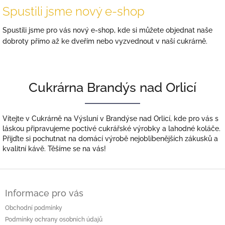
d
Spustili jsme nový e-shop
O
r
Spustili jsme pro vás nový e-shop, kde si můžete objednat naše
l
dobroty přímo až ke dveřím nebo vyzvednout v naší cukrárně.
i
c
í
Cukrárna Brandýs nad Orlicí
Vítejte v Cukrárně na Výsluní v Brandýse nad Orlicí, kde pro vás s
láskou připravujeme poctivé cukrářské výrobky a lahodné koláče.
Přijďte si pochutnat na domácí výrobě nejoblíbenějších zákusků a
kvalitní kávě. Těšíme se na vás!
Z
á
Informace pro vás
p
a
Obchodní podmínky
t
Podmínky ochrany osobních údajů