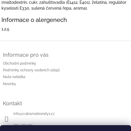
(maltodextrin, cukr, zahušťovadla (E1412, E401), želatina, regulátor
kyselosti E330, sušená červená řepa, aroma).
Informace o alergenech
1,2,5
Z
á
Informace pro vás
p
a
Obchodní podmínky
t
Podmínky ochrany osobních údajů
í
Naše nabídka
Novinky
Kontakt
info
@
cukrarnabrandys.cz
739 420 929