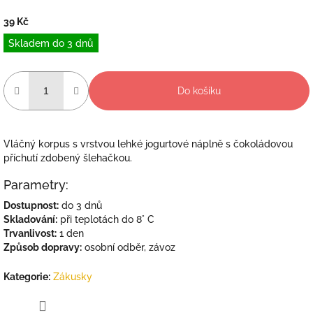
39 Kč
Měrná
Skladem do 3 dnů
cena:
Do košíku
Vláčný korpus s vrstvou lehké jogurtové náplně s čokoládovou
příchutí zdobený šlehačkou.
Parametry:
Dostupnost:
do 3 dnů
Skladování:
při teplotách do 8° C
Trvanlivost:
1 den
Způsob dopravy:
osobní odběr, závoz
Kategorie
:
Zákusky