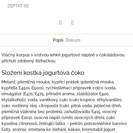
ZEPTAT SE
Twitter
Facebook
Popis
Diskuze
Vláčný korpus s vrstvou lehké jogurtové náplně s čokoládovou
příchutí zdobený šlehačkou.
Složení kostka jogurtová čoko
Melanž, pšeničná mouka, kypřící prášek (pšeničná mouka,
kypřidla E450i, E500i), rychlošlehací přípravek colco (voda,
emulgátor (E471, E475, přírodní aroma, stabilizátor E420,
etylalkohol)), voda, vanilkový cukr (cukr krupice, ethylvanillin),
cukr, rostlinný olej, citropasta (cukr, pitná voda, jablečná dřeň,
pšeničná vláknina bez proteinů, zahušťovadlo E415, ovocný
přípravek E202), ovocná náplň (směs ovocných dření, cukr,
kyselina citronová, želírující látka – pektin, potravinářské barvivo
E163, aroma), smetana ke šlehání, kakao, kremstabil jogurt