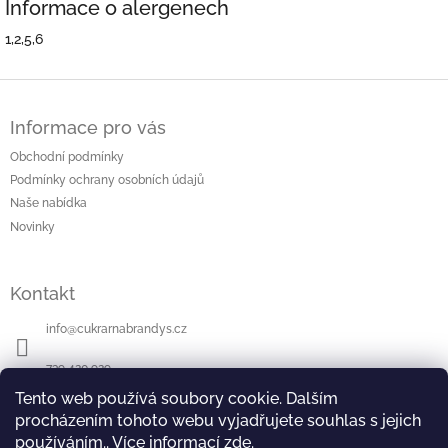
Informace o alergenech
1,2,5,6
Z
á
Informace pro vás
p
a
Obchodní podmínky
t
Podmínky ochrany osobních údajů
í
Naše nabídka
Novinky
Kontakt
info
@
cukrarnabrandys.cz
739 420 929
Tento web používá soubory cookie. Dalším
Sledujte nás na Facebooku
procházením tohoto webu vyjadřujete souhlas s jejich
používáním.. Více informací
zde
.