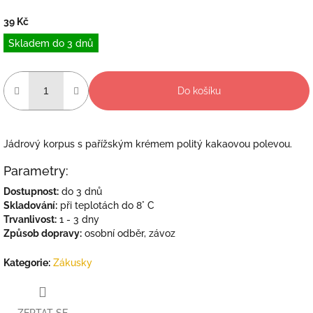
39 Kč
Měrná
Skladem do 3 dnů
cena:
Do košíku
Jádrový korpus s pařížským krémem politý kakaovou polevou.
Parametry:
Dostupnost:
do 3 dnů
Skladování:
při teplotách do 8° C
Trvanlivost:
1 - 3 dny
Způsob dopravy:
osobní odběr, závoz
Kategorie
:
Zákusky