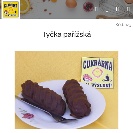
Přejít
Nák
Hledat
Přihlášení
na
obsah
koší
Kód:
123
Tyčka pařížská