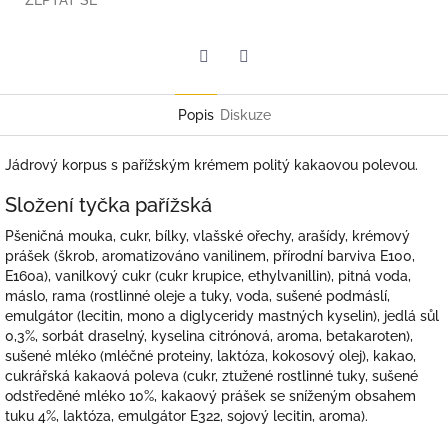
ZEPTAT SE
Twitter
Facebook
Popis
Diskuze
Jádrový korpus s pařížským krémem politý kakaovou polevou.
Složení tyčka pařížská
Pšeničná mouka, cukr, bílky, vlašské ořechy, arašídy, krémový
prášek (škrob, aromatizováno vanilinem, přírodní barviva E100,
E160a), vanilkový cukr (cukr krupice, ethylvanillin), pitná voda,
máslo, rama (rostlinné oleje a tuky, voda, sušené podmáslí,
emulgátor (lecitin, mono a diglyceridy mastných kyselin), jedlá sůl
0,3%, sorbát draselný, kyselina citrónová, aroma, betakaroten),
sušené mléko (mléčné proteiny, laktóza, kokosový olej), kakao,
cukrářská kakaová poleva (cukr, ztužené rostlinné tuky, sušené
odstředěné mléko 10%, kakaový prášek se sníženým obsahem
tuku 4%, laktóza, emulgátor E322, sojový lecitin, aroma).