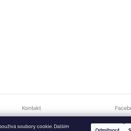
Kontakt
Faceb
info
@
cukrarnabrandys.cz
používá soubory cookie. Dalším
Odmítnout
S
739 420 929