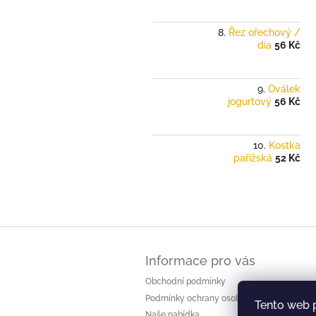
Řez ořechový /
dia
56 Kč
Oválek
jogurtový
56 Kč
Kostka
pařížská
52 Kč
Z
á
Informace pro vás
p
a
Obchodní podmínky
t
Podmínky ochrany osobních údajů
Tento web 
í
Naše nabídka