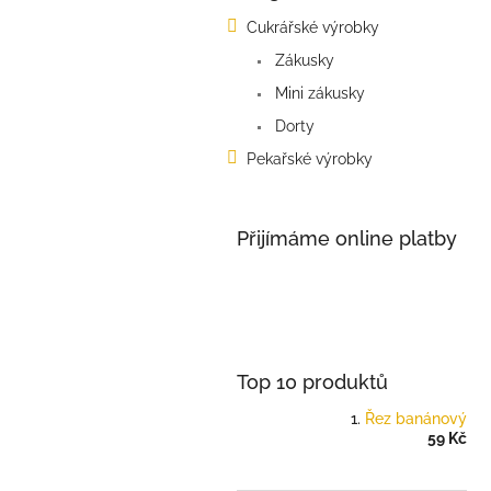
kategorie
s
Cukrářské výrobky
t
Zákusky
r
a
Mini zákusky
n
Dorty
n
í
Pekařské výrobky
p
a
n
Přijímáme online platby
e
l
Top 10 produktů
Řez banánový
59 Kč