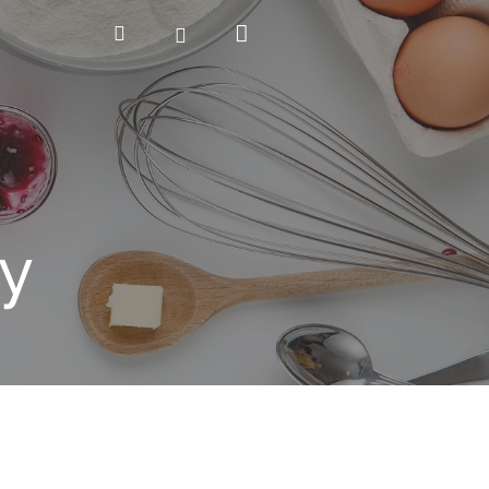
Nákupní
Hledat
Přihlášení
košík
y