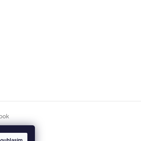
ook
ouhlasím